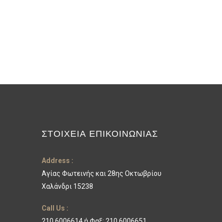
ΣΤΟΙΧΕΊΑ ΕΠΙΚΟΙΝΩΝΊΑΣ
Address :
Αγίας Φωτεινής και 28ης Οκτωβρίου
Χαλάνδρι 15238
Call Us :
210 6006614 ή Φαξ: 210 6006651