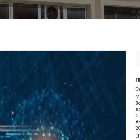
Π
Θ
Μ
8
πρ
Co
An
2
Ε