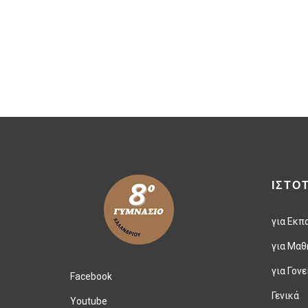
ΙΣΤΟ
για Εκπ
για Μαθ
για Γονε
Facebook
Γενικά
Youtube