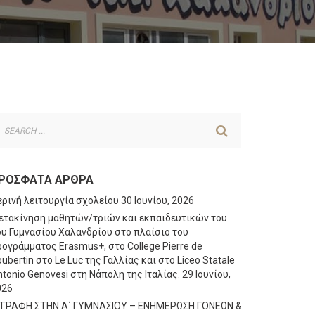
ΡΌΣΦΑΤΑ ΆΡΘΡΑ
ερινή λειτουργία σχολείου
30 Ιουνίου, 2026
ετακίνηση μαθητών/τριών και εκπαιδευτικών του
ου Γυμνασίου Χαλανδρίου στο πλαίσιο του
ογράμματος Erasmus+, στο College Pierre de
ubertin στο Le Luc της Γαλλίας και στο Liceo Statale
tonio Genovesi στη Νάπολη της Ιταλίας.
29 Ιουνίου,
026
ΓΓΡΑΦΗ ΣΤΗΝ Α΄ ΓΥΜΝΑΣΙΟΥ – ΕΝΗΜΕΡΩΣΗ ΓΟΝΕΩΝ &