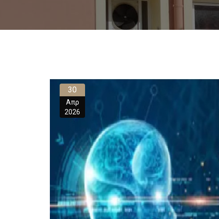
30
Απρ
2026