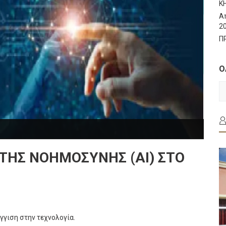
Κ
Α
2
Π
Ο
Ο
Τ
Α
ΤΉΣ ΝΟΗΜΟΣΎΝΗΣ (AI) ΣΤΟ
γγιση στην τεχνολογία.