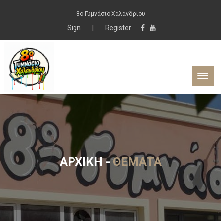
8ο Γυμνάσιο Χαλανδρίου
Sign
|
Register
ΑΡΧΙΚΉ
-
ΘΈΜΑΤΑ