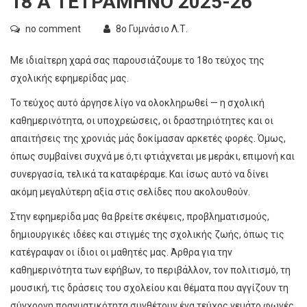
18 Α ΤΕΤΡΑΜΗΝΟ 2025-26
no comment
8ο Γυμνάσιο Λ.Τ.
Με ιδιαίτερη χαρά σας παρουσιάζουμε το 18ο τεύχος της
σχολικής εφημερίδας μας.
Το τεύχος αυτό άργησε λίγο να ολοκληρωθεί — η σχολική
καθημερινότητα, οι υποχρεώσεις, οι δραστηριότητες και οι
απαιτήσεις της χρονιάς μάς δοκίμασαν αρκετές φορές. Όμως,
όπως συμβαίνει συχνά με ό,τι φτιάχνεται με μεράκι, επιμονή και
συνεργασία, τελικά τα καταφέραμε. Και ίσως αυτό να δίνει
ακόμη μεγαλύτερη αξία στις σελίδες που ακολουθούν.
Στην εφημερίδα μας θα βρείτε σκέψεις, προβληματισμούς,
δημιουργικές ιδέες και στιγμές της σχολικής ζωής, όπως τις
κατέγραψαν οι ίδιοι οι μαθητές μας. Άρθρα για την
καθημερινότητα των εφήβων, το περιβάλλον, τον πολιτισμό, τη
μουσική, τις δράσεις του σχολείου και θέματα που αγγίζουν τη
σύγχρονη πραγματικότητα συνθέτουν ένα τεύχος γεμάτο φωνές