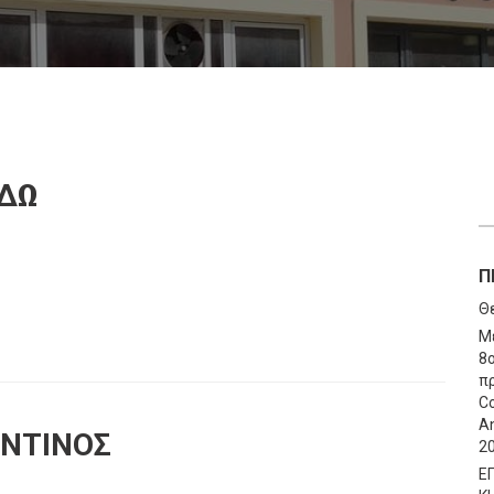
ΙΔΩ
Π
Θ
Μ
8
πρ
Co
An
ΝΤΙΝΟΣ
2
Ε