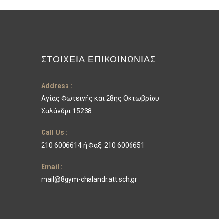
ΣΤΟΙΧΕΊΑ ΕΠΙΚΟΙΝΩΝΊΑΣ
Address :
Αγίας Φωτεινής και 28ης Οκτωβρίου
Χαλάνδρι 15238
Call Us :
210 6006614 ή Φαξ: 210 6006651
Email :
mail@8gym-chalandr.att.sch.gr