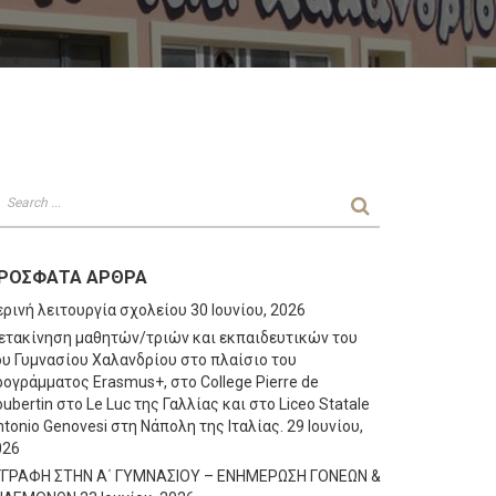
ΡΌΣΦΑΤΑ ΆΡΘΡΑ
ερινή λειτουργία σχολείου
30 Ιουνίου, 2026
ετακίνηση μαθητών/τριών και εκπαιδευτικών του
ου Γυμνασίου Χαλανδρίου στο πλαίσιο του
ογράμματος Erasmus+, στο College Pierre de
ubertin στο Le Luc της Γαλλίας και στο Liceo Statale
tonio Genovesi στη Νάπολη της Ιταλίας.
29 Ιουνίου,
026
ΓΓΡΑΦΗ ΣΤΗΝ Α΄ ΓΥΜΝΑΣΙΟΥ – ΕΝΗΜΕΡΩΣΗ ΓΟΝΕΩΝ &