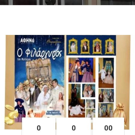
0
0
00