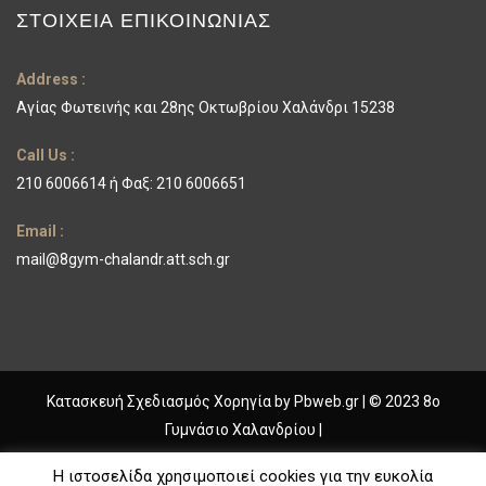
ΣΤΟΙΧΕΊΑ ΕΠΙΚΟΙΝΩΝΊΑΣ
Address :
Αγίας Φωτεινής και 28ης Οκτωβρίου Χαλάνδρι 15238
Call Us :
210 6006614 ή Φαξ: 210 6006651
Email :
mail@8gym-chalandr.att.sch.gr
Κατασκευή Σχεδιασμός Χορηγία by
Pbweb.gr
| © 2023 8ο
Γυμνάσιο Χαλανδρίου |
ΓΥΜΝΑΣΙΟ ΧΑΛΑΝΔΡΙΟΥ
Η ιστοσελίδα χρησιμοποιεί cookies για την ευκολία