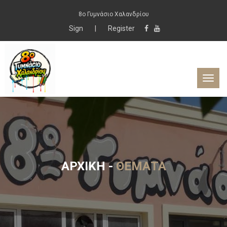
8ο Γυμνάσιο Χαλανδρίου
Sign
|
Register
ΑΡΧΙΚΉ
-
ΘΈΜΑΤΑ