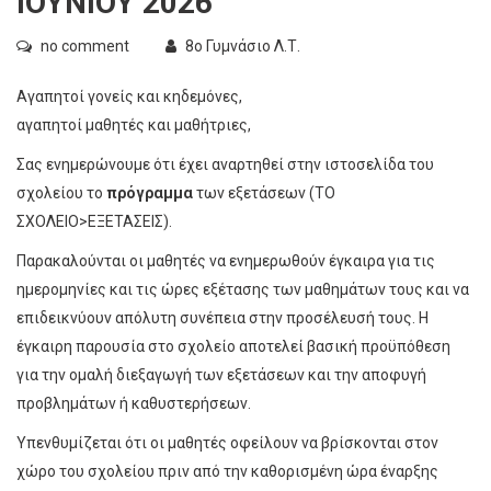
ΙΟΥΝΙΟΥ 2026
no comment
8ο Γυμνάσιο Λ.Τ.
Αγαπητοί γονείς και κηδεμόνες,
αγαπητοί μαθητές και μαθήτριες,
Σας ενημερώνουμε ότι έχει αναρτηθεί στην ιστοσελίδα του
σχολείου το
πρόγραμμα
των εξετάσεων (ΤΟ
ΣΧΟΛΕΙΟ>ΕΞΕΤΑΣΕΙΣ).
Παρακαλούνται οι μαθητές να ενημερωθούν έγκαιρα για τις
ημερομηνίες και τις ώρες εξέτασης των μαθημάτων τους και να
επιδεικνύουν απόλυτη συνέπεια στην προσέλευσή τους. Η
έγκαιρη παρουσία στο σχολείο αποτελεί βασική προϋπόθεση
για την ομαλή διεξαγωγή των εξετάσεων και την αποφυγή
προβλημάτων ή καθυστερήσεων.
Υπενθυμίζεται ότι οι μαθητές οφείλουν να βρίσκονται στον
χώρο του σχολείου πριν από την καθορισμένη ώρα έναρξης