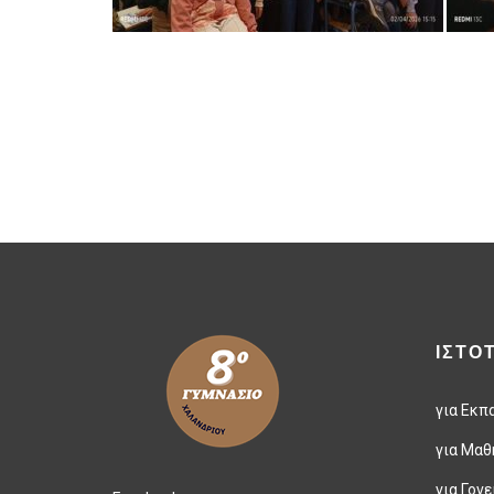
ΙΣΤΟ
για Εκπ
για Μαθ
για Γονε