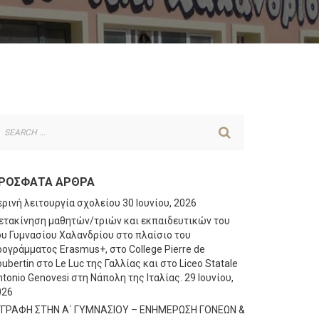
ΡΌΣΦΑΤΑ ΆΡΘΡΑ
ερινή λειτουργία σχολείου
30 Ιουνίου, 2026
ετακίνηση μαθητών/τριών και εκπαιδευτικών του
ου Γυμνασίου Χαλανδρίου στο πλαίσιο του
ογράμματος Erasmus+, στο College Pierre de
ubertin στο Le Luc της Γαλλίας και στο Liceo Statale
tonio Genovesi στη Νάπολη της Ιταλίας.
29 Ιουνίου,
026
ΓΓΡΑΦΗ ΣΤΗΝ Α΄ ΓΥΜΝΑΣΙΟΥ – ΕΝΗΜΕΡΩΣΗ ΓΟΝΕΩΝ &