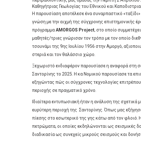
Καθηγήτριας Γεωλογίας του Εθνικού και Καποδιστρι
Η παρουσίαση αποτέλεσε ένα συναρπαστικό «ταξίδι»
γνώση με την αιχμή της σύγχρονης επιστημονικής έρ
πρόγραμμα
AMORGOS Project
, στο οποίο συμμετέχει
μαθητές/τριες γνώρισαν τον τρόπο με τον οποίο διεθ
τσουνάμι της 9ης Ιουλίου 1956 στην Αμοργό, αξιοπο
στεριά και τον θαλάσσιο χώρο.
Ξεχωριστό ενδιαφέρον παρουσίασε η αναφορά στη σ
Σαντορίνης το 2025. Η κα Νομικού παρουσίασε τα επι
εξηγώντας πώς οι σύγχρονες τεχνολογίες επιτρέπου
περιοχής σε πραγματικό χρόνο.
Ιδιαίτερα εντυπωσιακή ήταν η ανάλυση της σχετικά μ
ευρύτερη περιοχή της Σαντορίνης. Όπως μας εξήγησ
πίεσης στο εσωτερικό της γης κάτω από τον φλοιό. 
πετρώματα, οι οποίες εκδηλώνονται ως σεισμικές δο
διαδικασία ως συνεχείς μικρούς σεισμούς και δονήσε