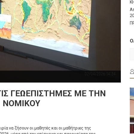
Κ
Α
2
Π
Ο
Ο
Τ
Α
ΤΙΣ ΓΕΩΕΠΙΣΤΉΜΕΣ ΜΕ ΤΗΝ
 ΝΟΜΙΚΟΎ
ρία να ζήσουν οι μαθητές και οι μαθήτριες της
2026, μέσα από την επίσκεψη και παρουσίαση της