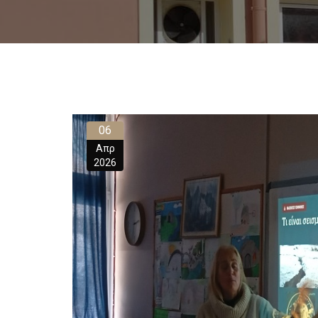
06
Απρ
2026