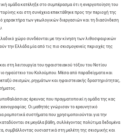
ική ομάδα κατέληξε στο συμπέρασμα ότι η ενεργοποίηση του
ντορίνης και στη συνέχεια επεκτάθηκε προς την περιοχή της
ικό χαρακτήρα των γεωλογικών διεργασιών και τη διασύνδεση
υ.
λλαδικό χώρο συνδέονται με την κίνηση των λιθοσφαιρικών
ύν την Ελλάδα μία από τις πιο σεισμογενείς περιοχές της
και στη λειτουργία του ηφαιστειακού τόξου του Νοτίου
σσιο ηφαίστειο του Κολούμπου. Μέσα από παραδείγματα και
μεταξύ σεισμών, ρηγμάτων και ηφαιστειακής δραστηριότητας,
τήματος.
 υποθαλάσσιας έρευνας που πραγματοποιεί η ομάδα της κας
κεανογραφίας. Οι μαθητές γνώρισαν το ερευνητικό
ια ρομποτικά συστήματα που χρησιμοποιούνται για την
καταδύονται σε μεγάλα βάθη, συλλέγοντας πολύτιμα δεδομένα
τα, συμβάλλοντας ουσιαστικά στη μελέτη της σεισμικής και