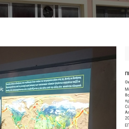
Π
Θ
Μ
8
πρ
Co
An
2
Ε