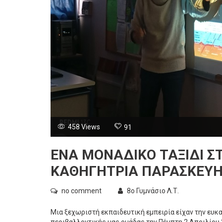
458 Views
91
ΈΝΑ ΜΟΝΑΔΙΚΌ ΤΑΞΊΔΙ Σ
ΚΑΘΗΓΉΤΡΙΑ ΠΑΡΑΣΚΕΥΉ
no comment
8ο Γυμνάσιο Λ.Τ.
Μια ξεχωριστή εκπαιδευτική εμπειρία είχαν την ευκαι
περιβαλλοντικής μας ομάδας την Πέμπτη 2 Απριλίου 