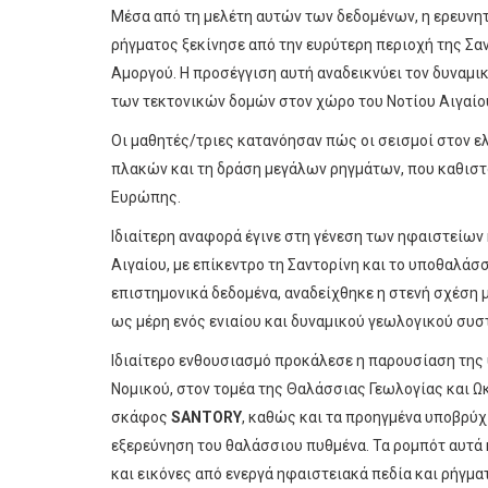
Μέσα από τη μελέτη αυτών των δεδομένων, η ερευνητ
ρήγματος ξεκίνησε από την ευρύτερη περιοχή της Σα
Αμοργού. Η προσέγγιση αυτή αναδεικνύει τον δυναμ
των τεκτονικών δομών στον χώρο του Νοτίου Αιγαίο
Οι μαθητές/τριες κατανόησαν πώς οι σεισμοί στον ε
πλακών και τη δράση μεγάλων ρηγμάτων, που καθιστο
Ευρώπης.
Ιδιαίτερη αναφορά έγινε στη γένεση των ηφαιστείων 
Αιγαίου, με επίκεντρο τη Σαντορίνη και το υποθαλά
επιστημονικά δεδομένα, αναδείχθηκε η στενή σχέση 
ως μέρη ενός ενιαίου και δυναμικού γεωλογικού συσ
Ιδιαίτερο ενθουσιασμό προκάλεσε η παρουσίαση της
Νομικού, στον τομέα της Θαλάσσιας Γεωλογίας και Ω
σκάφος
SANTORY
, καθώς και τα προηγμένα υποβρύχ
εξερεύνηση του θαλάσσιου πυθμένα. Τα ρομπότ αυτά 
και εικόνες από ενεργά ηφαιστειακά πεδία και ρήγμα