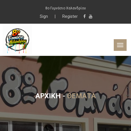
8ο Γυμνάσιο Χαλανδρίου
Sign
|
Register
ΑΡΧΙΚΉ
-
ΘΈΜΑΤΑ