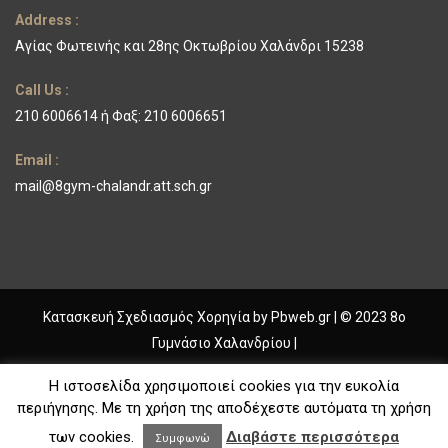
Address :
Αγίας Φωτεινής και 28ης Οκτωβρίου Χαλάνδρι 15238
Call Us :
210 6006614 ή Φαξ: 210 6006651
Email :
mail@8gym-chalandr.att.sch.gr
Κατασκευή Σχεδιασμός Χορηγία by
Pbweb.gr
| © 2023 8ο
Γυμνάσιο Χαλανδρίου |
ΓΥΜΝΑΣΙΟ ΧΑΛΑΝΔΡΙΟΥ
Η ιστοσελίδα χρησιμοποιεί cookies για την ευκολία
περιήγησης. Με τη χρήση της αποδέχεστε αυτόματα τη χρήση
ΤΟ ΣΧΟΛΕΙΟ
ΔΡΑΣΤΗΡΙΟΤΗΤΕΣ
ΕΚΠΑΙΔΕΥΤΙΚΑ
ΠΡΟΓΡΑΜΜΑΤΑ
των cookies.
Διαβάστε περισσότερα
ΕΠΙΚΟΙΝΩΝΙΑ
Συμφωνώ