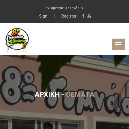
8ο Γυμνάσιο Χαλανδρίου
Sign
|
Register
ΑΡΧΙΚΉ
-
ΘΈΜΑΤΑ