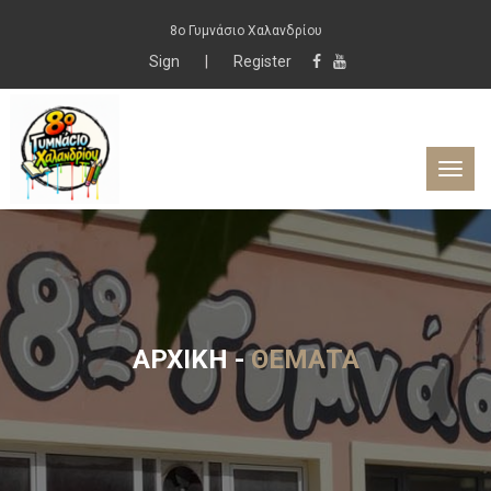
8ο Γυμνάσιο Χαλανδρίου
Sign
|
Register
ΑΡΧΙΚΉ
-
ΘΈΜΑΤΑ