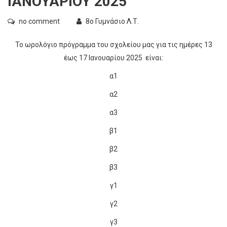
ΙΑΝΟΥΑΡΙΟΥ 2025
no comment
8ο Γυμνάσιο Λ.Τ.
Το ωρολόγιο πρόγραμμα του σχολείου μας για τις ημέρες 13
έως 17 Ιανουαρίου 2025 είναι:
α1
α2
α3
β1
β2
β3
γ1
γ2
γ3