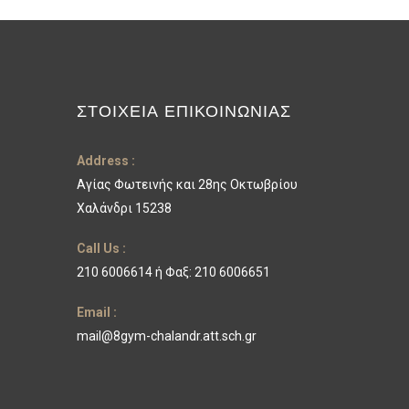
ΣΤΟΙΧΕΊΑ ΕΠΙΚΟΙΝΩΝΊΑΣ
Address :
Αγίας Φωτεινής και 28ης Οκτωβρίου
Χαλάνδρι 15238
Call Us :
210 6006614 ή Φαξ: 210 6006651
Email :
mail@8gym-chalandr.att.sch.gr