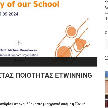
Κ
Α
2
Π
Ο
Ο
Τ
Α
ΈΤΑΣ ΠΟΙΌΤΗΤΑΣ EΤWINNING
ανδρίου
απονεμήθηκε για μία χρονιά ακόμη η Εθνική