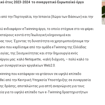
ικό έτος 2023-2024 το συνεργατικό Ευρωπαϊκό έργο
 από την Πορτογαλία, την Ισπανία (Χώρα των Βάσκων) και την
λύ ενδιαφέρον eTwinning έργο, το οποίο στόχευε στο να φέρει
 εταίρους κοντά στη Γεωλογική κληρονομιά και
ας τους. Έχοντας τη δυνατότητα να χρησιμοποιήσουμε την
uino που κερδίσαμε από την ομάδα eTwinnng της Ελλάδας
γίας, της Σεισμικότητας και στην δημιουργία ενός
ργου μας: καλό Netiquette, -καλή διάχυση, – πολύ καλό το
 των συνεργατικών εργαλείων Web2.0.
Twinning που κατάφεραν να φτάσουν σε υψηλό επίπεδο
θεί από την Κεντρική Υπηρεσία Υποστήριξης σε συνεργασία
της δράσης, αποτελώντας μια απτή αναγνώριση για τους
λεία για το υψηλό επίπεδο των e-Twinning δραστηριοτήτων