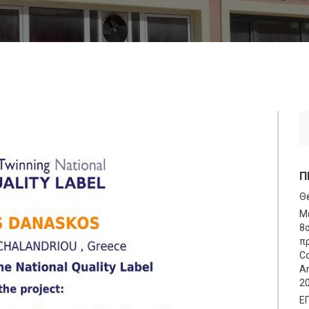
Π
Θ
Μ
8
πρ
Co
An
2
Ε