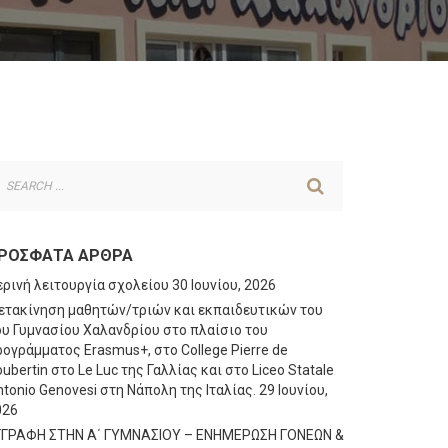
ΡΌΣΦΑΤΑ ΆΡΘΡΑ
ερινή λειτουργία σχολείου
30 Ιουνίου, 2026
ετακίνηση μαθητών/τριών και εκπαιδευτικών του
ου Γυμνασίου Χαλανδρίου στο πλαίσιο του
ογράμματος Erasmus+, στο College Pierre de
ubertin στο Le Luc της Γαλλίας και στο Liceo Statale
tonio Genovesi στη Νάπολη της Ιταλίας.
29 Ιουνίου,
026
ΓΓΡΑΦΗ ΣΤΗΝ Α΄ ΓΥΜΝΑΣΙΟΥ – ΕΝΗΜΕΡΩΣΗ ΓΟΝΕΩΝ &