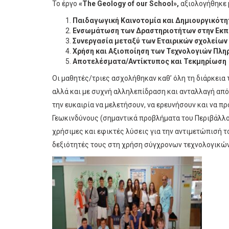
Το έργο
«
The
Geology
of
our
School
»,
αξιολογήθηκε 
Παιδαγωγική Καινοτομία και Δημιουργικότη
Ενσωμάτωση των Δραστηριοτήτων στην Εκπα
Συνεργασία μεταξύ των Εταιρικών σχολείων
Χρήση και Αξιοποίηση των Τεχνολογιών Πλη
Αποτελέσματα/Αντίκτυπος και Τεκμηρίωση
Οι μαθητές/τριες ασχολήθηκαν καθ’ όλη τη διάρκεια
αλλά και με συχνή αλληλεπίδραση και ανταλλαγή από
την ευκαιρία να μελετήσουν, να ερευνήσουν και να 
Γεωκινδύνους (σημαντικά προβλήματα του Περιβάλλο
χρήσιμες και εφικτές λύσεις για την αντιμετώπισή τ
δεξιότητές τους στη χρήση σύγχρονων τεχνολογικών