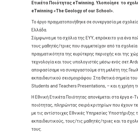
Ετικέτα Ποιότητας
eTwinning
. Υλοποίησε το σχολ
eTwinning
«
The
Geology
of
our
School
».
Το έργο πραγματοποιήθηκε σε συνεργασία με σχολεία
Ελλάδα.
Σύμφωνα με τα σχόλια της ΕΥΥ, επρόκειτο για ένα πο
τους μαθητές/τριες που συμμετείχαν από τα σχολεία
πραγματικότητα της ευρύτερης περιοχής και της χώρ
τεχνολογία και τους υπολογιστές μέσω ενός σετ Ard
αποφασίσαμε να συνεργαστούμε στη μελέτη της Γεωλο
εκπαιδευτικού σεισμογράφου. Στα θετικά σημεία του έ
Students and Teachers Presentations, – και η χρήση
H Εθνική Ετικέτα Ποιότητας απονέμεται στα έργα e-
ποιότητας, πληρώντας σειρά κριτηρίων που έχουν τε
με τις αντίστοιχες Εθνικές Υπηρεσίες Υποστήριξης 
εκπαιδευτικούς, τους/τις μαθητές/τριες και τα σχο
τους.