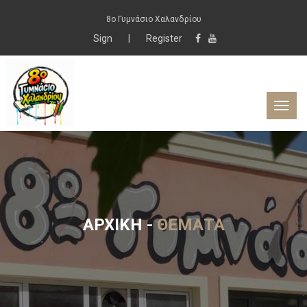
8ο Γυμνάσιο Χαλανδρίου
Sign
|
Register
ΑΡΧΙΚΉ
-
ΘΈΜΑΤΑ