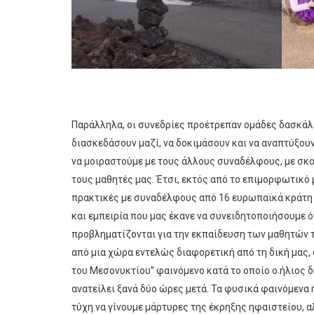
Παράλληλα, οι συνεδρίες προέτρεπαν ομάδες δασκάλ
διασκεδάσουν μαζί, να δοκιμάσουν και να αναπτύξουν
να μοιραστούμε με τους άλλους συναδέλφους, με σκο
τους μαθητές μας. Έτσι, εκτός από το επιμορφωτικό
πρακτικές με συναδέλφους από 16 ευρωπαϊκά κράτη 
και εμπειρία που μας έκανε να συνειδητοποιήσουμε ότ
προβληματίζονται για την εκπαίδευση των μαθητών το
από μια χώρα εντελώς διαφορετική από τη δική μας,
του Μεσονυκτίου” φαινόμενο κατά το οποίο ο ήλιος δύ
ανατείλει ξανά δύο ώρες μετά. Τα φυσικά φαινόμενα 
τύχη να γίνουμε μάρτυρες της έκρηξης ηφαιστείου, α