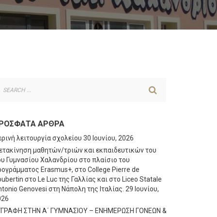
ΡΌΣΦΑΤΑ ΆΡΘΡΑ
ερινή λειτουργία σχολείου
30 Ιουνίου, 2026
ετακίνηση μαθητών/τριών και εκπαιδευτικών του
ου Γυμνασίου Χαλανδρίου στο πλαίσιο του
ογράμματος Erasmus+, στο College Pierre de
ubertin στο Le Luc της Γαλλίας και στο Liceo Statale
tonio Genovesi στη Νάπολη της Ιταλίας.
29 Ιουνίου,
026
ΓΓΡΑΦΗ ΣΤΗΝ Α΄ ΓΥΜΝΑΣΙΟΥ – ΕΝΗΜΕΡΩΣΗ ΓΟΝΕΩΝ &