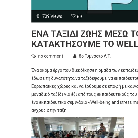
709 Views
69
ΈΝΑ ΤΑΞΊΔΙ ΖΩΉΣ ΜΈΣΩ Τ
ΚΑΤΑΚΤΉΣΟΥΜΕ ΤΟ WELL
no comment
8ο Γυμνάσιο Λ.Τ.
Ένα ακόμα έργο που διεκδίκησε η ομάδα των εκπαιδε
έδωσε τη δυνατότητα να ταξιδέψουμε, να εκπαιδευτ
Ευρωπαϊκές χώρες και να έρθουμε σε επαφή με καινοτ
μοναδικό ταξίδι για έξι από τους εκπαιδευτικούς του
ένα εκπαιδευτικό σεμινάριο «Well-being and stress 
άγχους στην τάξη.