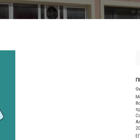
Π
Θ
Μ
8
πρ
Co
An
2
Ε