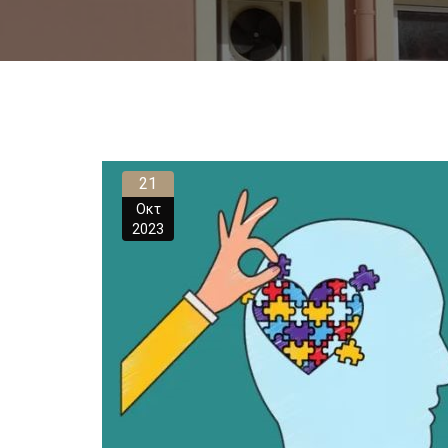
21
Οκτ
2023