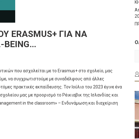
Κ
Α
2
Π
ΟΥ ERASMUS+ ΓΙΑ ΝΑ
-BEING…
Ο
Ο
Τ
Α
υτικών που ασχολείται με το Erasmus+ στο σχολείο, μας
ούμε, να συγχρωτιστούμε με συναδέλφους από άλλες
όμες πρακτικές εκπαίδευσης. Τον Ιούλιο του 2023 έγινε ένα
 σχολείου μας με προορισμό το Ρέικιαβικ της Ισλανδίας και
management in the classroom» – Ενδυνάμωση και διαχείριση