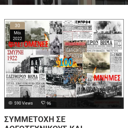
30
Μάι
2022
590 Views
96
ΣΥΜΜΕΤΟΧΉ ΣΕ