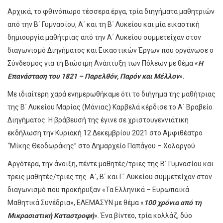
Αρχικά, το φθινόπωρο τέσσερα έργα, τρία διηγήματα μαθητριών
από την Β΄ Γυμνασίου, Α΄ και τη Β΄ Λυκείου και μία εικαστική
δημιουργία μαθήτριας από την Α΄ Λυκείου συμμετείχαν στον
διαγωνισμό Διηγήματος και Εικαστικών Έργων που οργάνωσε ο
Σύνδεσμος για τη Βιώσιμη Ανάπτυξη των Πόλεων με θέμα «
Η
Επανάσταση του 1821 – Παρελθόν, Παρόν και Μέλλον
».
Με ιδιαίτερη χαρά ενημερωθήκαμε ότι το διήγημα της μαθήτριας
της Β΄ Λυκείου Μαρίας (Μάνιας) Καρβελά κέρδισε το Α΄ Βραβείο
Διηγήματος. Η βράβευσή της έγινε σε χριστουγεννιάτικη
εκδήλωση την Κυριακή 12 Δεκεμβρίου 2021 στο Αμφιθέατρο
“Μίκης Θεοδωράκης” στο Δημαρχείο Παπάγου – Χολαργού.
Αργότερα, την άνοιξη, πέντε μαθητές/τριες της Β΄ Γυμνασίου και
τρεις μαθητές/τριες της Α΄, Β΄ και Γ΄ Λυκείου συμμετείχαν στον
διαγωνισμό που προκήρυξαν «Τα Ελληνικά – Ευρωπαϊκά
Μαθητικά Συνέδρια», ΕΛΕΜΑΣΥΝ με θέμα «
100 χρόνια από τη
Μικρασιατική Καταστροφή
». Ένα βίντεο, τρία κολλάζ, δύο