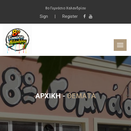
8ο Γυμνάσιο Χαλανδρίου
Sign
|
Register
ΑΡΧΙΚΉ
-
ΘΈΜΑΤΑ