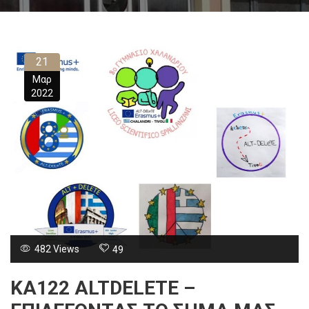
21
Μαρ
2022
482 Views
49
KA122 ALTDELETE –