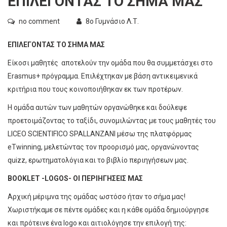
ΕΠΙΛΕΓΟΝΤΑΣ ΤΟ ΣΗΜΑ ΜΑΣ
no comment
8ο Γυμνάσιο Λ.Τ.
ΕΠΙΛΕΓΟΝΤΑΣ ΤΟ ΣΗΜΑ ΜΑΣ
Είκοσι μαθητές αποτελούν την ομάδα που θα συμμετάσχει στο
Erasmus+ πρόγραμμα. Επιλέχτηκαν με βάση αντικειμενικά
κριτήρια που τους κοινοποιήθηκαν εκ των προτέρων.
Η ομάδα αυτών των μαθητών οργανώθηκε και δούλεψε
προετοιμάζοντας το ταξίδι, συνομιλώντας με τους μαθητές του
LICEO SCIENTIFICO SPALLANZANI μέσω της πλατφόρμας
eTwinning, μελετώντας τον προορισμό μας, οργανώνοντας
quizz, ερωτηματολόγια και το βιβλίο περιηγήσεων μας.
BOOKLET -LOGOS- ΟΙ ΠΕΡΙΗΓΗΣΕΙΣ ΜΑΣ
Αρχική μέριμνα της ομάδας ωστόσο ήταν το σήμα μας!
Χωριστήκαμε σε πέντε ομάδες και η κάθε ομάδα δημιούργησε
και πρότεινε ένα logo και αιτιολόγησε την επιλογή της: