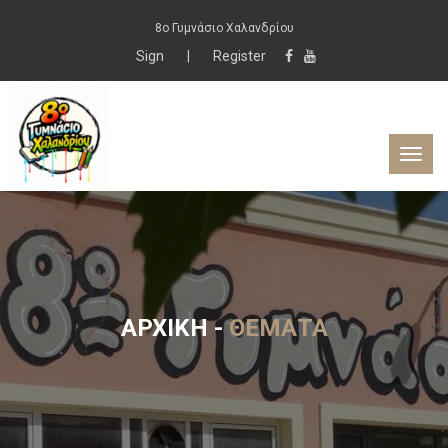
8ο Γυμνάσιο Χαλανδρίου
Sign
|
Register
ΑΡΧΙΚΉ
-
ΘΈΜΑΤΑ