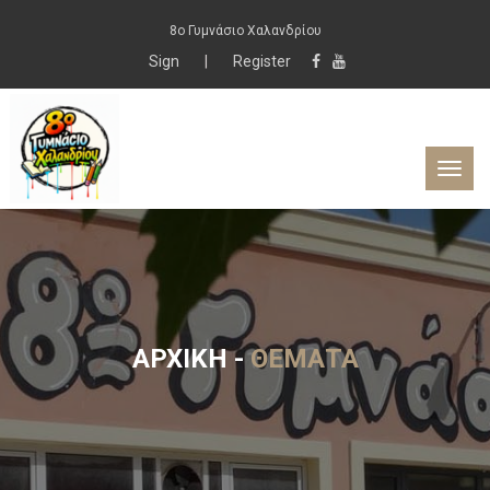
8ο Γυμνάσιο Χαλανδρίου
Sign
|
Register
ΑΡΧΙΚΉ
-
ΘΈΜΑΤΑ