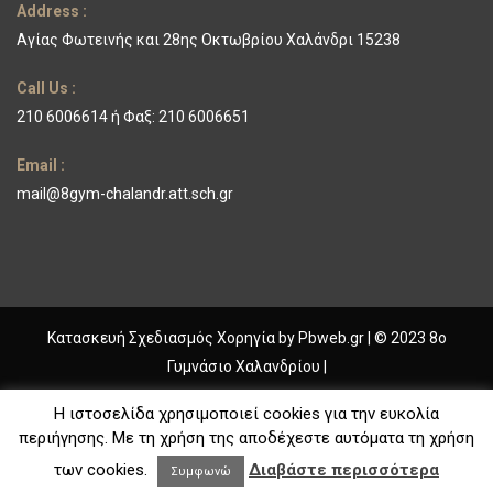
Address :
Αγίας Φωτεινής και 28ης Οκτωβρίου Χαλάνδρι 15238
Call Us :
210 6006614 ή Φαξ: 210 6006651
Email :
mail@8gym-chalandr.att.sch.gr
Κατασκευή Σχεδιασμός Χορηγία by
Pbweb.gr
| © 2023 8ο
Γυμνάσιο Χαλανδρίου |
ΓΥΜΝΑΣΙΟ ΧΑΛΑΝΔΡΙΟΥ
Η ιστοσελίδα χρησιμοποιεί cookies για την ευκολία
περιήγησης. Με τη χρήση της αποδέχεστε αυτόματα τη χρήση
ΤΟ ΣΧΟΛΕΙΟ
ΔΡΑΣΤΗΡΙΟΤΗΤΕΣ
ΕΚΠΑΙΔΕΥΤΙΚΑ
ΠΡΟΓΡΑΜΜΑΤΑ
των cookies.
Διαβάστε περισσότερα
ΕΠΙΚΟΙΝΩΝΙΑ
Συμφωνώ