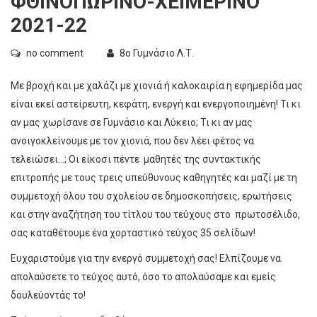
ΦΘΙΝΟΠΩΡΙΝΟ-ΧΕΙΜΕΡΙΝΟ
2021-22
no comment
8ο Γυμνάσιο Λ.Τ.
Με βροχή και με χαλάζι με χιονιά ή καλοκαιρία η εφημερίδα μας
είναι εκεί αστείρευτη, κεφάτη, ενεργή και ενεργοποιημένη! Τι κι
αν μας χωρίσανε σε Γυμνάσιο και Λύκειο; Τι κι αν μας
ανοιγοκλείνουμε με τον χιονιά, που δεν λέει φέτος να
τελειώσει…; Οι είκοσι πέντε μαθητές της συντακτικής
επιτροπής με τους τρεις υπεύθυνους καθηγητές και μαζί με τη
συμμετοχή όλου του σχολείου σε δημοσκοπήσεις, ερωτήσεις
και στην αναζήτηση του τίτλου του τεύχους στο πρωτοσέλιδο,
σας καταθέτουμε ένα χορταστικό τεύχος 35 σελίδων!
Ευχαριστούμε για την ενεργό συμμετοχή σας! Ελπίζουμε να
απολαύσετε το τεύχος αυτό, όσο το απολαύσαμε και εμείς
δουλεύοντάς το!