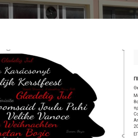
Π
Θ
Μ
8
πρ
Co
An
2
Ε