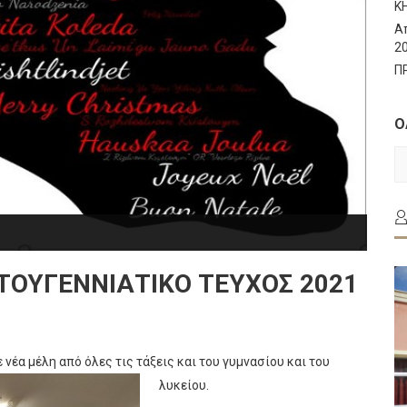
Κ
Α
2
Π
Ο
Ο
Τ
Α
ΤΟΥΓΕΝΝΙΑΤΙΚΟ ΤΕΥΧΟΣ 2021
έα μέλη από όλες τις τάξεις και του γυμνασίου και του
λυκείου.