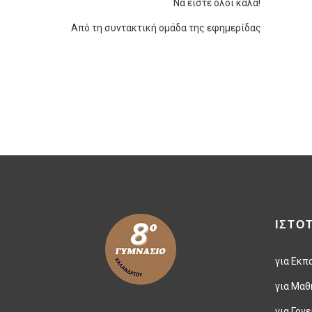
Να είστε όλοι καλά!
Από τη συντακτική ομάδα της εφημερίδας
ΙΣΤΟ
για Εκπ
για Μαθ
για Γονε