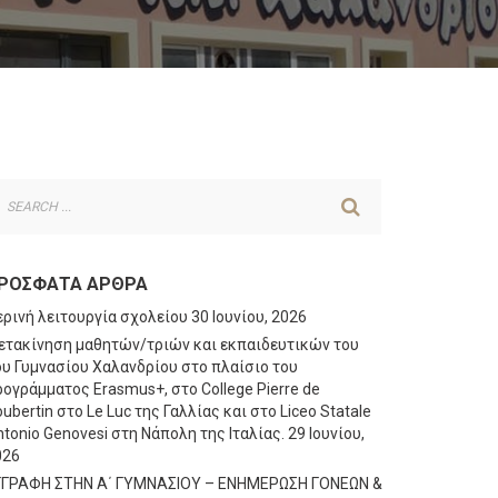
ΡΌΣΦΑΤΑ ΆΡΘΡΑ
ερινή λειτουργία σχολείου
30 Ιουνίου, 2026
ετακίνηση μαθητών/τριών και εκπαιδευτικών του
ου Γυμνασίου Χαλανδρίου στο πλαίσιο του
ογράμματος Erasmus+, στο College Pierre de
ubertin στο Le Luc της Γαλλίας και στο Liceo Statale
tonio Genovesi στη Νάπολη της Ιταλίας.
29 Ιουνίου,
026
ΓΓΡΑΦΗ ΣΤΗΝ Α΄ ΓΥΜΝΑΣΙΟΥ – ΕΝΗΜΕΡΩΣΗ ΓΟΝΕΩΝ &