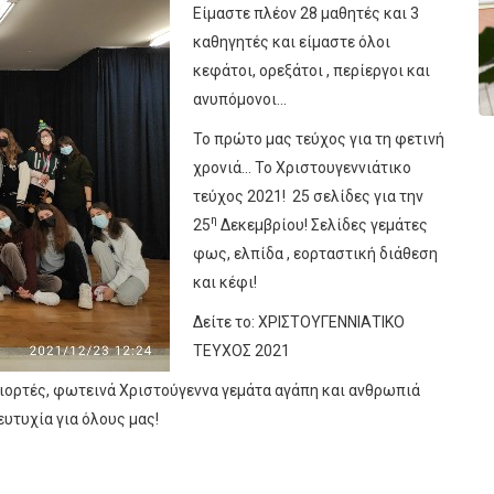
Είμαστε πλέον 28 μαθητές και 3
καθηγητές και είμαστε όλοι
κεφάτοι, ορεξάτοι , περίεργοι και
ανυπόμονοι…
Το πρώτο μας τεύχος για τη φετινή
χρονιά… Το Χριστουγεννιάτικο
τεύχος 2021! 25 σελίδες για την
η
25
Δεκεμβρίου! Σελίδες γεμάτες
φως, ελπίδα , εορταστική διάθεση
και κέφι!
Δείτε το: ΧΡΙΣΤΟΥΓΕΝΝΙΑΤΙΚΟ
ΤΕΥΧΟΣ 2021
γιορτές, φωτεινά Χριστούγεννα γεμάτα αγάπη και ανθρωπιά
 ευτυχία για όλους μας!