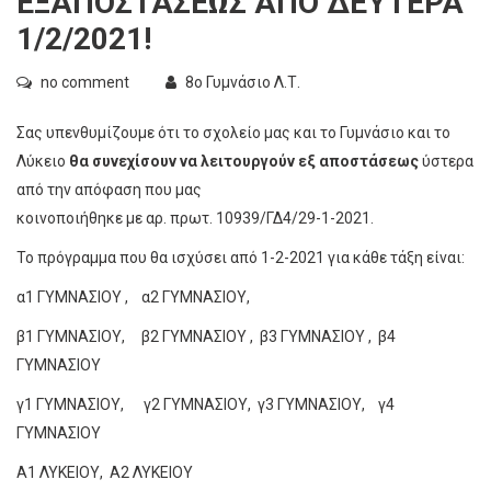
ΕΞΑΠΟΣΤΑΣΕΩΣ ΑΠΟ ΔΕΥΤΕΡΑ
1/2/2021!
no comment
8ο Γυμνάσιο Λ.Τ.
Σας υπενθυμίζουμε ότι το σχολείο μας και το Γυμνάσιο και το
Λύκειο
θα συνεχίσουν να λειτουργούν εξ αποστάσεως
ύστερα
από την απόφαση που μας
κοινοποιήθηκε με αρ. πρωτ. 10939/ΓΔ4/29-1-2021.
Το πρόγραμμα που θα ισχύσει από 1-2-2021 για κάθε τάξη είναι:
α1 ΓΥΜΝΑΣΙΟΥ
,
α2 ΓΥΜΝΑΣΙΟΥ
,
β1 ΓΥΜΝΑΣΙΟΥ
,
β2 ΓΥΜΝΑΣΙΟΥ
,
β3 ΓΥΜΝΑΣΙΟΥ
,
β4
ΓΥΜΝΑΣΙΟΥ
γ1 ΓΥΜΝΑΣΙΟΥ
,
γ2 ΓΥΜΝΑΣΙΟΥ
,
γ3 ΓΥΜΝΑΣΙΟΥ
,
γ4
ΓΥΜΝΑΣΙΟΥ
Α1 ΛΥΚΕΙΟΥ
,
Α2 ΛΥΚΕΙΟΥ