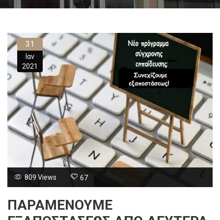
31
Ιαν
2021
809 Views
67
ΠΑΡΑΜΕΝΟΥΜΕ