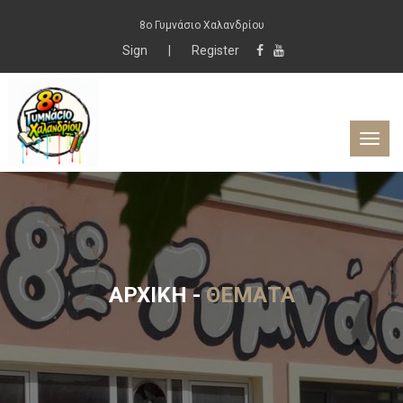
8ο Γυμνάσιο Χαλανδρίου
Sign
|
Register
ΑΡΧΙΚΉ
-
ΘΈΜΑΤΑ