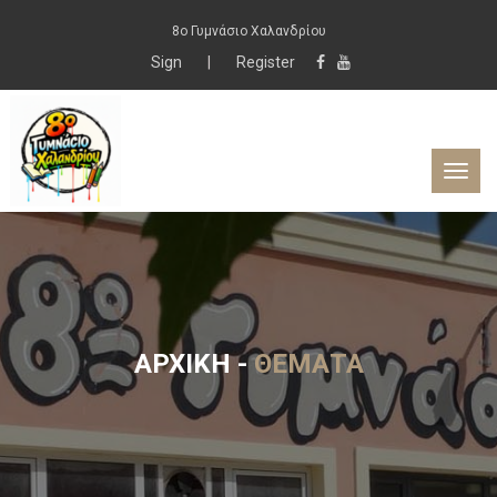
8ο Γυμνάσιο Χαλανδρίου
Sign
|
Register
ΑΡΧΙΚΉ
-
ΘΈΜΑΤΑ