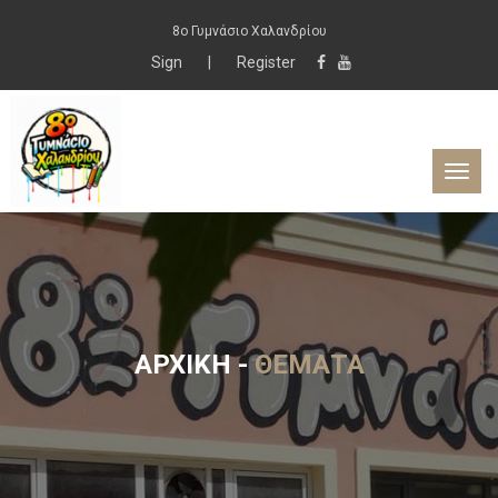
8ο Γυμνάσιο Χαλανδρίου
Sign
|
Register
ΑΡΧΙΚΉ
-
ΘΈΜΑΤΑ