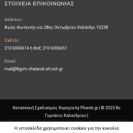
ΣΤΟΙΧΕΊΑ ΕΠΙΚΟΙΝΩΝΊΑΣ
Address :
Αγίας Φωτεινής και 28ης Οκτωβρίου Χαλάνδρι 15238
Call Us :
210 6006614 ή Φαξ: 210 6006651
Email :
mail@8gym-chalandr.att.sch.gr
Κατασκευή Σχεδιασμός Χορηγία by
Pbweb.gr
| © 2023 8ο
Γυμνάσιο Χαλανδρίου |
ΓΥΜΝΑΣΙΟ ΧΑΛΑΝΔΡΙΟΥ
Η ιστοσελίδα χρησιμοποιεί cookies για την ευκολία