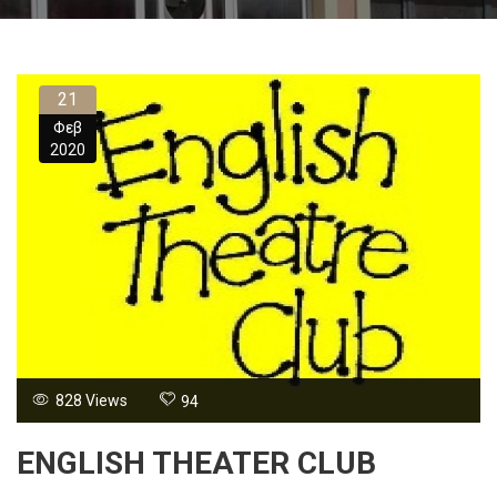
21
Φεβ
2020
828 Views
94
ENGLISH THEATER CLUB