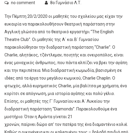
no comment
8ο Γυμνάσιο Λ.Τ.
Την Πέμπτη 20/2/2020 οι μαθητές του σχολείου μας είχαν την
ευκαιρία να παρακολουθήσουν θεατρική παράσταση στην
Αγγλική γλώσσα από το θεατρικό εργαστήρι “The English
Theatre Club”. Οι μαθητές της Α΄ και Β΄ Γυμνασίου
παρακολούθησαν την διαδραστική παράσταση “Charlie”. Ο
Charlie, αλητάκος, τζέντλεμαν, ποιητής και ονειροπόλος, είναι
ένας μοναχικός άνθρωπος, που πάντα ελπίζει να βρει την αγάπη
και την περιπέτεια. Μια διαδραστική κωμωδία, βασισμένη σε
ιδέες από τα έργα του μεγάλου κωμικού, Charlie Chaplin. Ο
φτωχός, αλλά ευρηματικός Charlie, μία βαλίτσα με χρήματα, ένα
κορίτσι σε απόγνωση, μια ιστορία αγάπης και πολύ γέλιο.
Επίσης, οι μαθητές της Γ΄ Γυμνασίου και Α΄ Λυκείου την
διαδραστική παράσταση “Diamonds”. Παρακολουθούμε ένα
μυστήριο: Όταν η Αμάντα γίνεται 21
χρονών, παίρνει δώρο απ’ τον πατέρα της ένα διαμαντένιο κολιέ.
Καθώς η οικογένεια και οι καλεσμένοι τους – δηλαδή παιδιά από