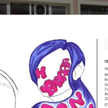
Π
Θ
Μ
8
πρ
Co
An
2
Ε