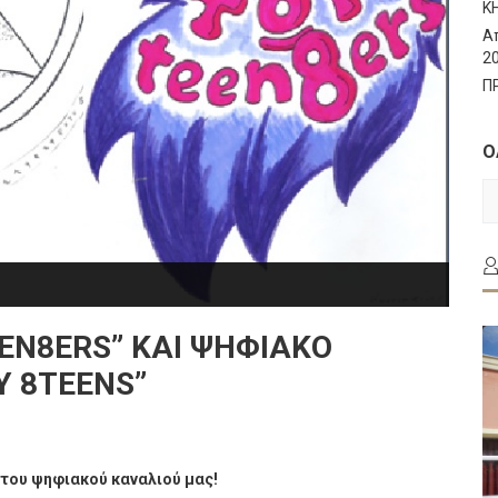
Κ
Α
2
Π
Ο
Ο
Τ
Α
EN8ERS” ΚΑΙ ΨΗΦΙΑΚΟ
Y 8TEENS”
 του ψηφιακού καναλιού μας!