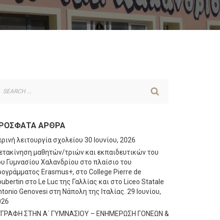
ΡΌΣΦΑΤΑ ΆΡΘΡΑ
ερινή λειτουργία σχολείου
30 Ιουνίου, 2026
ετακίνηση μαθητών/τριών και εκπαιδευτικών του
ου Γυμνασίου Χαλανδρίου στο πλαίσιο του
ογράμματος Erasmus+, στο College Pierre de
ubertin στο Le Luc της Γαλλίας και στο Liceo Statale
tonio Genovesi στη Νάπολη της Ιταλίας.
29 Ιουνίου,
026
ΓΓΡΑΦΗ ΣΤΗΝ Α΄ ΓΥΜΝΑΣΙΟΥ – ΕΝΗΜΕΡΩΣΗ ΓΟΝΕΩΝ &