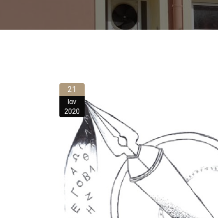
21
Ιαν
2020