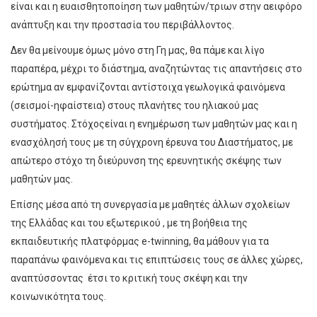
είναι και η ευαισθητοποίηση των μαθητών/τριων στην αειφόρο
ανάπτυξη και την προστασία του περιβάλλοντος.
Δεν θα μείνουμε όμως μόνο στη Γη μας, θα πάμε και λίγο
παραπέρα, μέχρι το διάστημα, αναζητώντας τις απαντήσεις στο
ερώτημα αν εμφανίζονται αντίστοιχα γεωλογικά φαινόμενα
(σεισμοί-ηφαίστεια) στους πλανήτες του ηλιακού μας
συστήματος. Στόχοςείναι η ενημέρωση των μαθητών μας και η
ενασχόλησή τους με τη σύγχρονη έρευνα του Διαστήματος, με
απώτερο στόχο τη διεύρυνση της ερευνητικής σκέψης των
μαθητών μας.
Επίσης μέσα από τη συνεργασία με μαθητές άλλων σχολείων
της Ελλάδας και του εξωτερικού , με τη βοήθεια της
εκπαιδευτικής πλατφόρμας e-twinning, θα μάθουν για τα
παραπάνω φαινόμενα και τις επιπτώσεις τους σε άλλες χώρες,
αναπτύσσοντας έτσι το κριτική τους σκέψη και την
κοινωνικότητα τους.