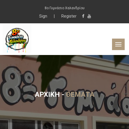
8ο Γυμνάσιο Χαλανδρίου
Sign
|
Register
ΑΡΧΙΚΉ
-
ΘΈΜΑΤΑ