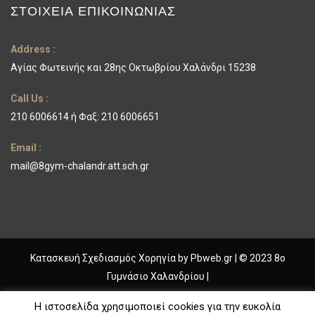
ΣΤΟΙΧΕΊΑ ΕΠΙΚΟΙΝΩΝΊΑΣ
Address :
Αγίας Φωτεινής και 28ης Οκτωβρίου Χαλάνδρι 15238
Call Us :
210 6006614 ή Φαξ: 210 6006651
Email :
mail@8gym-chalandr.att.sch.gr
Κατασκευή Σχεδιασμός Χορηγία by
Pbweb.gr
| © 2023 8ο
Γυμνάσιο Χαλανδρίου |
ΓΥΜΝΑΣΙΟ ΧΑΛΑΝΔΡΙΟΥ
Η ιστοσελίδα χρησιμοποιεί cookies για την ευκολία