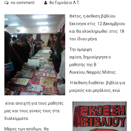
no comment
8ο Γυμνάσιο Λ.Τ.
Φέτος, η έκθεση βιβλίου
ξεκίνησε στις 12 Δεκεμβρίου
και θα ολοκληρωθεί στις 18
του ίδιου μήνα.
Την όμορφη
αφίσα, δημιούργησε ο
μαθητής της Β ΄
Λυκείου, Νεφρός Μίλτος.
Η έκθεση διαθέτει βιβλία για
μικρούς και μεγάλους, ενώ
είναι ανοιχτή για τους μαθητές
μας και τους γονείς τους στα
διαλείμματα.
Μέρος των εσόδων, θα