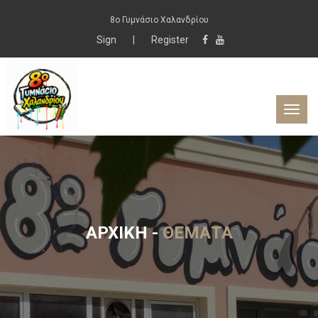
8ο Γυμνάσιο Χαλανδρίου
Sign
|
Register
ΑΡΧΙΚΉ
-
ΘΈΜΑΤΑ