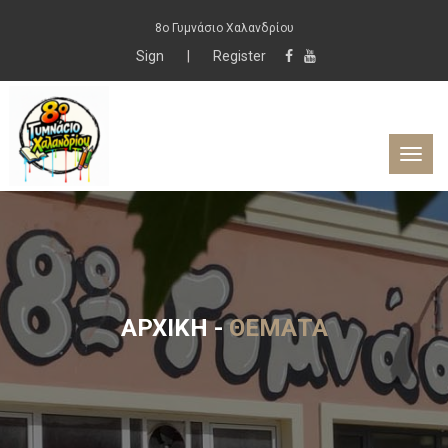
8ο Γυμνάσιο Χαλανδρίου
Sign
|
Register
ΑΡΧΙΚΉ
-
ΘΈΜΑΤΑ