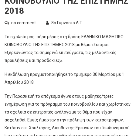
ΚΟΙΝΟΒΟΥΛΙΟ ΤΗΣ ΕΠΙΣΤΗΜΗΣ
2018
no comment
8ο Γυμνάσιο Λ.Τ.
Το σχολείο μας πήρε μέρος στη δράση ΕΛΛΗΝΙΚΟ ΜΑΘΗΤΙΚΟ
ΚΟΙΝΟΒΟΥΛΙΟ ΤΗΣ ΕΠΙΣΤΗΜΗΣ 2018 με θέμα «Σεισμοί:
Εξερευνώντας τα σημερινά επιτεύγματα, τις μελλοντικές
προκλήσεις και προσδοκίες».
Η εκδήλωση πραγματοποιήθηκε το τριήμερο 30 Μαρτίου με 1
Απριλίου 2018.
Την Παρασκευή το απόγευμα έγινε στους μαθητές/τριες
ενημέρωση για το πρόγραμμα του κοινοβουλίου και χωρίστηκαν
τα σχολεία σε επιτροπές ανάλογα με το θέμα που είχαν
ασχοληθεί. Εμείς ήμασταν στην πρόληψη των καταστροφών.
Κατόπιν ο κ. Χουλιάρας, Διευθυντής Ερευνών του Γεωδυναμικού
Ινστιτούτου, μίλησε στους μαθητές/τριες για τον σεισμό και τα