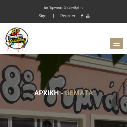
8ο Γυμνάσιο Χαλανδρίου
Sign
|
Register
ΑΡΧΙΚΉ
-
ΘΈΜΑΤΑ