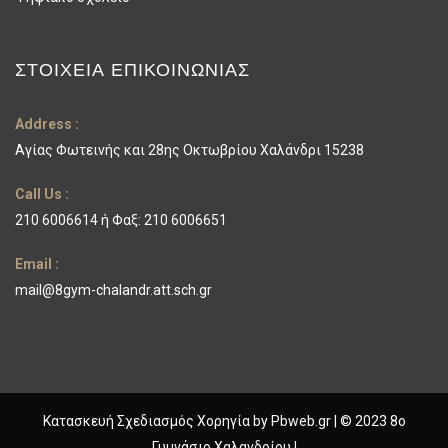
ΣΤΟΙΧΕΊΑ ΕΠΙΚΟΙΝΩΝΊΑΣ
Address :
Αγίας Φωτεινής και 28ης Οκτωβρίου Χαλάνδρι 15238
Call Us :
210 6006614 ή Φαξ: 210 6006651
Email :
mail@8gym-chalandr.att.sch.gr
Κατασκευή Σχεδιασμός Χορηγία by
Pbweb.gr
| © 2023 8ο
Γυμνάσιο Χαλανδρίου |