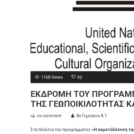
1168 Views
93
ΕΚΔΡΟΜΗ ΤΟΥ ΠΡΟΓΡΑΜΜ
ΤΗΣ ΓΕΩΠΟΙΚΙΛΌΤΗΤΑΣ ΚΑ
no comment
8ο Γυμνάσιο Λ.Τ.
Στα πλάισια του προγράμματος
«Η εκμετάλλευση τη