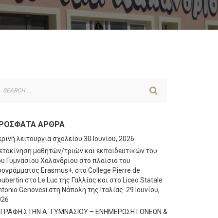
ΡΌΣΦΑΤΑ ΆΡΘΡΑ
ερινή λειτουργία σχολείου
30 Ιουνίου, 2026
ετακίνηση μαθητών/τριών και εκπαιδευτικών του
ου Γυμνασίου Χαλανδρίου στο πλαίσιο του
ογράμματος Erasmus+, στο College Pierre de
ubertin στο Le Luc της Γαλλίας και στο Liceo Statale
tonio Genovesi στη Νάπολη της Ιταλίας.
29 Ιουνίου,
026
ΓΓΡΑΦΗ ΣΤΗΝ Α΄ ΓΥΜΝΑΣΙΟΥ – ΕΝΗΜΕΡΩΣΗ ΓΟΝΕΩΝ &