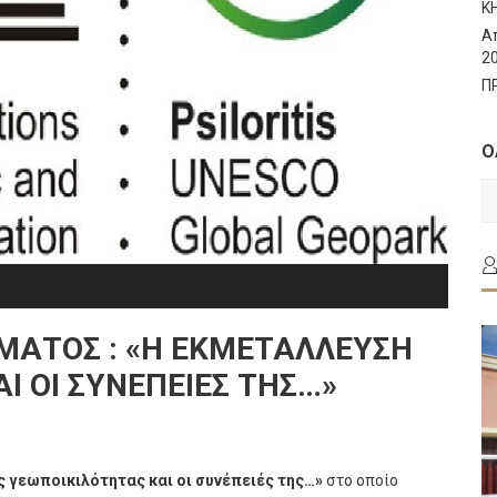
Κ
Α
2
Π
Ο
Ο
Τ
Α
ΑΤΟΣ : «Η ΕΚΜΕΤΆΛΛΕΥΣΗ
Ι ΟΙ ΣΥΝΈΠΕΙΈΣ ΤΗΣ…»
ς γεωποικιλότητας και οι συνέπειές της…»
στο οποίο