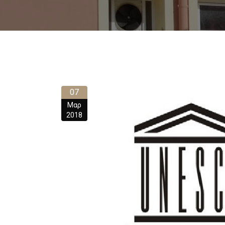
07
Μαρ
2018