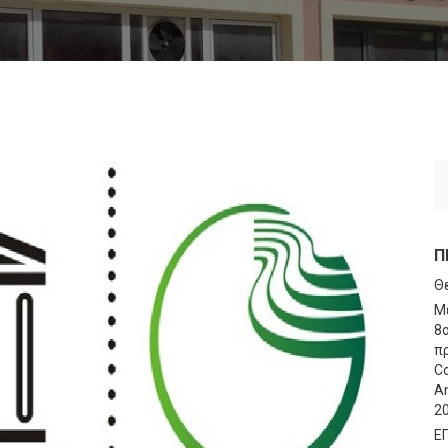
Π
Θ
Μ
8
πρ
Co
An
2
Ε