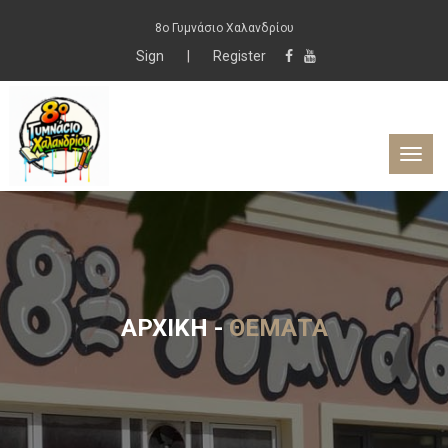
8ο Γυμνάσιο Χαλανδρίου
Sign
|
Register
ΑΡΧΙΚΉ
-
ΘΈΜΑΤΑ