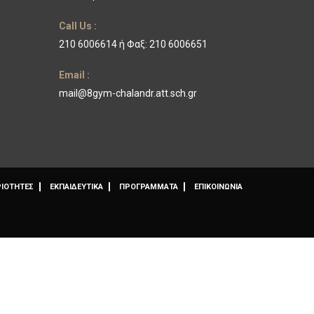
Call Us :
210 6006614 ή Φαξ: 210 6006651
Email :
mail@8gym-chalandr.att.sch.gr
ΙΟΤΗΤΕΣ
ΕΚΠΑΙΔΕΥΤΙΚΑ
ΠΡΟΓΡΑΜΜΑΤΑ
ΕΠΙΚΟΙΝΩΝΙΑ