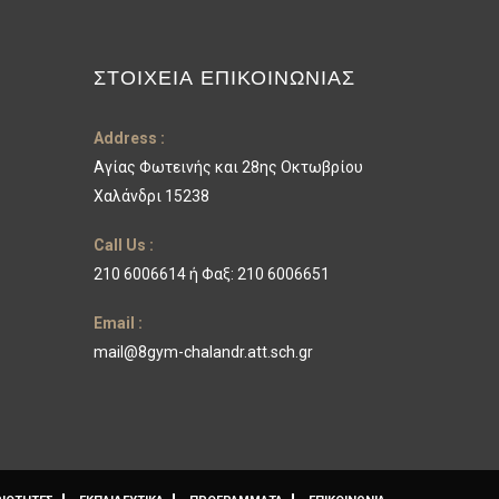
ΣΤΟΙΧΕΊΑ ΕΠΙΚΟΙΝΩΝΊΑΣ
Address :
Αγίας Φωτεινής και 28ης Οκτωβρίου
Χαλάνδρι 15238
Call Us :
210 6006614 ή Φαξ: 210 6006651
Email :
mail@8gym-chalandr.att.sch.gr