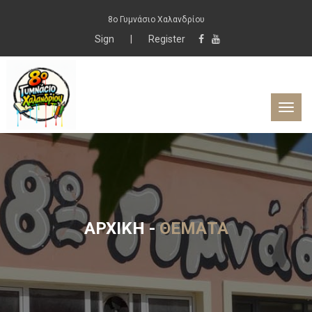
8ο Γυμνάσιο Χαλανδρίου
Sign
|
Register
ΑΡΧΙΚΉ
-
ΘΈΜΑΤΑ