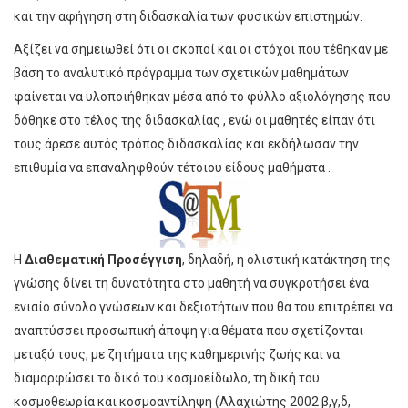
και την αφήγηση στη διδασκαλία των φυσικών επιστημών.
Αξίζει να σημειωθεί ότι οι σκοποί και οι στόχοι που τέθηκαν με
βάση το αναλυτικό πρόγραμμα των σχετικών μαθημάτων
φαίνεται να υλοποιήθηκαν μέσα από το φύλλο αξιολόγησης που
δόθηκε στο τέλος της διδασκαλίας , ενώ οι μαθητές είπαν ότι
τους άρεσε αυτός τρόπος διδασκαλίας και εκδήλωσαν την
επιθυμία να επαναληφθούν τέτοιου είδους μαθήματα .
Η
Διαθεματική Προσέγγιση
, δηλαδή, η ολιστική κατάκτηση της
γνώσης δίνει τη δυνατότητα στο μαθητή να συγκροτήσει ένα
ενιαίο σύνολο γνώσεων και δεξιοτήτων που θα του επιτρέπει να
αναπτύσσει προσωπική άποψη για θέματα που σχετίζονται
μεταξύ τους, με ζητήματα της καθημερινής ζωής και να
διαμορφώσει το δικό του κοσμοείδωλο, τη δική του
κοσμοθεωρία και κοσμοαντίληψη (Αλαχιώτης 2002 β,γ,δ,