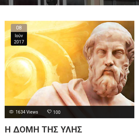
08
Ιούν
2017
1634 Views
100
Η ΔΟΜΉ ΤΗΣ ΎΛΗΣ