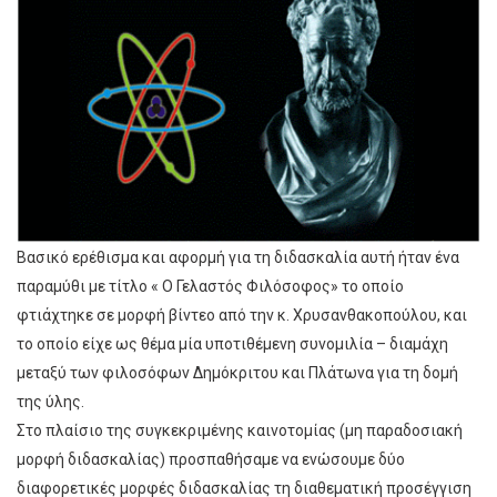
Βασικό ερέθισμα και αφορμή για τη διδασκαλία αυτή ήταν ένα
παραμύθι με τίτλο « Ο Γελαστός Φιλόσοφος» το οποίο
φτιάχτηκε σε μορφή βίντεο από την κ. Χρυσανθακοπούλου, και
το οποίο είχε ως θέμα μία υποτιθέμενη συνομιλία – διαμάχη
μεταξύ των φιλοσόφων Δημόκριτου και Πλάτωνα για τη δομή
της ύλης.
Στο πλαίσιο της συγκεκριμένης καινοτομίας (μη παραδοσιακή
μορφή διδασκαλίας) προσπαθήσαμε να ενώσουμε δύο
διαφορετικές μορφές διδασκαλίας τη διαθεματική προσέγγιση