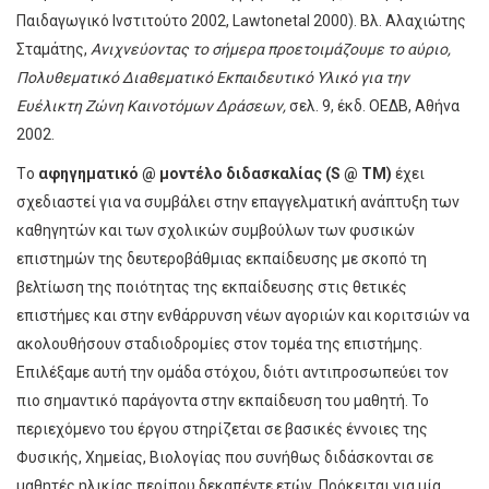
Παιδαγωγικό Ινστιτούτο 2002, Lawtonetal 2000). Βλ. Αλαχιώτης
Σταμάτης,
Ανιχνεύοντας το σήμερα προετοιμάζουμε το αύριο,
Πολυθεματικό Διαθεματικό Εκπαιδευτικό Υλικό για την
Ευέλικτη Ζώνη Καινοτόμων Δράσεων,
σελ. 9, έκδ. ΟΕΔΒ, Αθήνα
2002.
Tο
αφηγηματικό @ μοντέλο διδασκαλίας (S @ TM)
έχει
σχεδιαστεί για να συμβάλει στην επαγγελματική ανάπτυξη των
καθηγητών και των σχολικών συμβούλων των φυσικών
επιστημών της δευτεροβάθμιας εκπαίδευσης με σκοπό τη
βελτίωση της ποιότητας της εκπαίδευσης στις θετικές
επιστήμες και στην ενθάρρυνση νέων αγοριών και κοριτσιών να
ακολουθήσουν σταδιοδρομίες στον τομέα της επιστήμης.
Επιλέξαμε αυτή την ομάδα στόχου, διότι αντιπροσωπεύει τον
πιο σημαντικό παράγοντα στην εκπαίδευση του μαθητή. Το
περιεχόμενο του έργου στηρίζεται σε βασικές έννοιες της
Φυσικής, Χημείας, Βιολογίας που συνήθως διδάσκονται σε
μαθητές ηλικίας περίπου δεκαπέντε ετών. Πρόκειται για μία