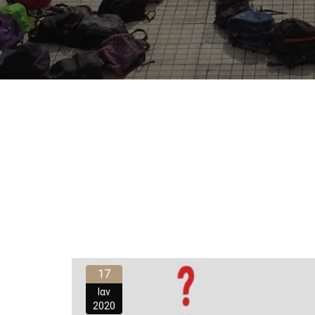
17
Ιαν
2020