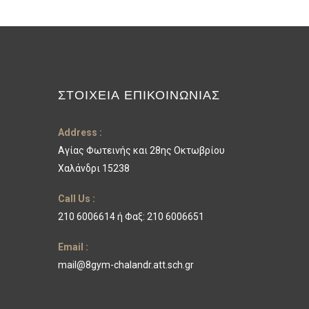
ΣΤΟΙΧΕΊΑ ΕΠΙΚΟΙΝΩΝΊΑΣ
Address :
Αγίας Φωτεινής και 28ης Οκτωβρίου
Χαλάνδρι 15238
Call Us :
210 6006614 ή Φαξ: 210 6006651
Email :
mail@8gym-chalandr.att.sch.gr