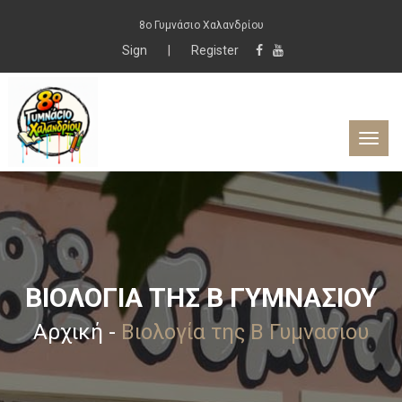
8ο Γυμνάσιο Χαλανδρίου
Sign
|
Register
ΒΙΟΛΟΓΊΑ ΤΗΣ B ΓΥΜΝΑΣΙΟΥ
Αρχική
-
Βιολογία της B Γυμνασιου