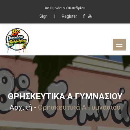
8ο Γυμνάσιο Χαλανδρίου
Sign
|
Register
ΘΡΗΣΚΕΥΤΙΚΆ Α ΓΥΜΝΑΣΙΟΥ
Αρχική
-
Θρησκευτικά Α Γυμνασιου